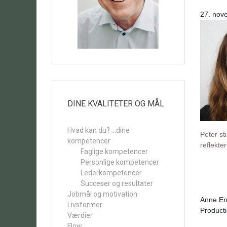
27. nov
DINE KVALITETER OG MÅL
Hvad kan du? …dine
Peter st
kompetencer
reflekte
Faglige kompetencer
Personlige kompetencer
Lederkompetencer
Succeser og resultater
Jobmål og motivation
Anne En
Livsformer
Producti
Værdier
Flow