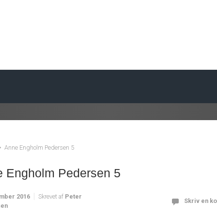
Anne Engholm Pedersen 5
 Engholm Pedersen 5
ember 2016
Skrevet af
Peter
Skriv en k
sen