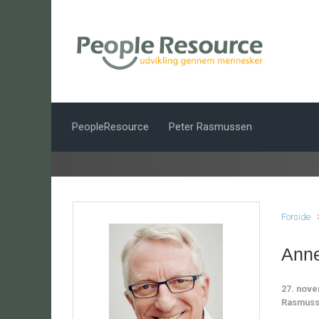
Skip to main content
PeopleResource
Peter Rasmussen
Forside
Anne
27. nov
Rasmus