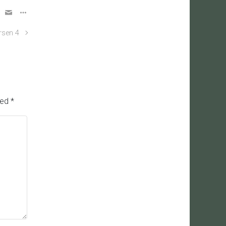
rsen 4
med
*